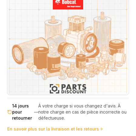
Livraison & retours
Machines compatibles
Avis
(
2
)
Expédition et Retours
Expédition
Sous réserve de disponibilité des stocks.
sous 48-
—
Livraison estimée 24h/48h par les
72h
transporteurs.
Livraison exclusivement en France
France
—
métropolitaine (hors Corse et DOM-
métropolitaine
TOM).
Pas de surprise : le coût exact est
Transparence
—
calculé selon le poids et le volume de
totale
votre commande avant paiement.
14 jours
À votre charge si vous changez d'avis. À
pour
—
notre charge en cas de pièce incorrecte ou
retourner
défectueuse.
En savoir plus sur la livraison et les retours