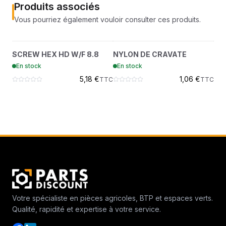
Produits associés
Vous pourriez également vouloir consulter ces produits.
SCREW HEX HD W/F 8.8
NYLON DE CRAVATE
?
?
SCREW HEX HD W/F 8.8
NYLON DE CRAVATE
CLI
29CM816
6610510
En stock
En stock
En
5,18 €
1,06 €
TTC
TTC
Votre spécialiste en pièces agricoles, BTP et espaces verts.
Qualité, rapidité et expertise à votre service.