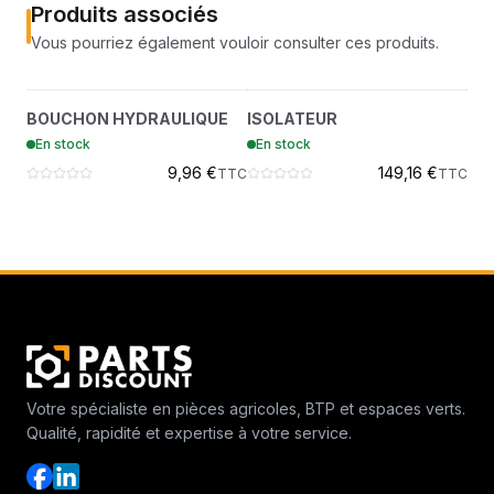
Produits associés
Vous pourriez également vouloir consulter ces produits.
BOUCHON
ISOLATEUR
?
?
BOUCHON HYDRAULIQUE
ISOLATEUR
IS
HYDRAULIQUE
7166676
En stock
En stock
En
36K8
9,96 €
149,16 €
TTC
TTC
Votre spécialiste en pièces agricoles, BTP et espaces verts.
Qualité, rapidité et expertise à votre service.