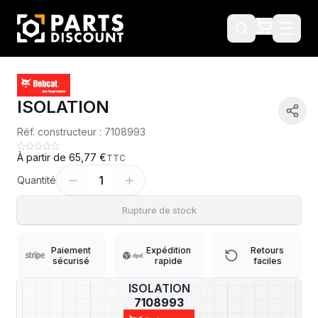
ISOLATION
Réf. constructeur :
7108993
À partir de
65,77 €
TTC
1
Quantité
Rupture de stock
Paiement
Expédition
Retours
sécurisé
rapide
faciles
ISOLATION
?
7108993