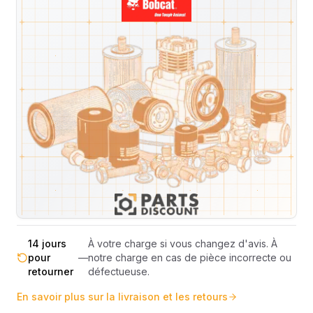
Livraison & retours
Machines compatibles
Avis
(
2
)
Expédition et Retours
Expédition
Sous réserve de disponibilité des stocks.
sous 48-
—
Livraison estimée 24h/48h par les
72h
transporteurs.
Livraison exclusivement en France
France
—
métropolitaine (hors Corse et DOM-
métropolitaine
TOM).
Pas de surprise : le coût exact est
Transparence
—
calculé selon le poids et le volume de
totale
votre commande avant paiement.
14 jours
À votre charge si vous changez d'avis. À
pour
—
notre charge en cas de pièce incorrecte ou
retourner
défectueuse.
En savoir plus sur la livraison et les retours