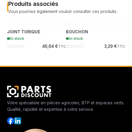
Produits associés
Vous pourriez également vouloir consulter ces produits.
JOINT TORIQUE
BOUCHON
?
?
JOINT TORIQUE
BOUCHON
BO
7283267
7004673
En stock
En stock
En
46,64 €
3,29 €
TTC
TTC
Votre spécialiste en pièces agricoles, BTP et espaces verts.
Qualité, rapidité et expertise à votre service.