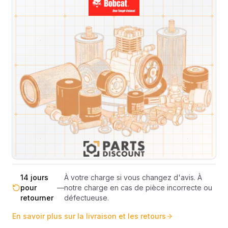
Livraison & retours
Machines compatibles
Avis
(
5
)
Expédition et Retours
Expédition
Sous réserve de disponibilité des stocks.
sous 48-
—
Livraison estimée 24h/48h par les
72h
transporteurs.
Livraison exclusivement en France
France
—
métropolitaine (hors Corse et DOM-
métropolitaine
TOM).
Pas de surprise : le coût exact est
Transparence
—
calculé selon le poids et le volume de
totale
votre commande avant paiement.
14 jours
À votre charge si vous changez d'avis. À
pour
—
notre charge en cas de pièce incorrecte ou
retourner
défectueuse.
En savoir plus sur la livraison et les retours