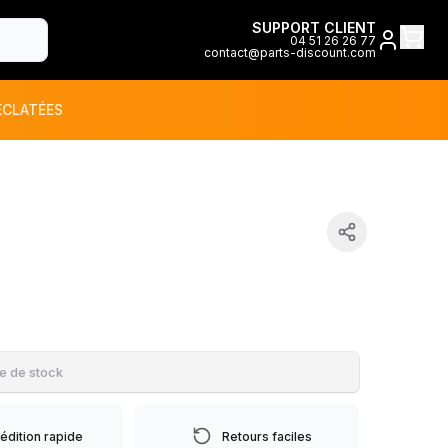
SUPPORT CLIENT
04 51 26 26 77
contact@parts-discount.com
ÉCLATÉES
toutes les marques
ON
e de stock
édition rapide
Retours faciles