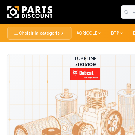
Choisir la catégorie
AGRICOLE
BTP
AGRICOLE
BTP
Voir tou
AGRICOLE
TUBELINE
?
TRACTEURS ET RECOLTE
TRACTEUR
7005109
BTP
PULVERISATION
PELLES / 
CONSOMABLE
CONSOMA
ESPACE VERT
CHARGEUR
DUMPER
MANUTENTION
FENAISON
PELLES / 
GATOR
PELLES
MARQUES