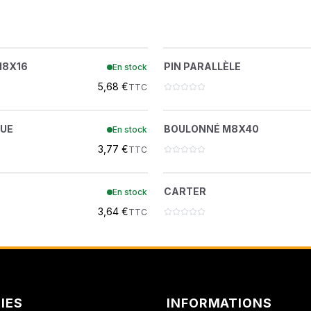
AMMANN DISTRIBUTI
ATLAS COPCO
OULONNÉ M8X16
PIN PARALLÈLE
?
?
M8X16
PIN PARALLÈLE
En stock
7004086
7007851
ATLAS COPCO FORAGE
5,68 €
TTC
BELL FRANCE
JOINT TORIQUE
BOULONNÉ M8X
?
?
QUE
BOULONNÉ M8X40
En stock
7007921
7004089
BEPCO
3,77 €
TTC
BERTI
BOULON
CARTER
?
?
CARTER
En stock
7028719
7028938
BUISARD
3,64 €
TTC
CARRARO
CASE IH
CENTRADIS
IES
INFORMATIONS