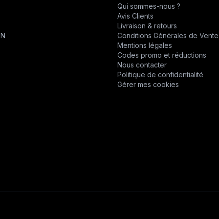
Qui sommes-nous ?
CHABAS
Avis Clients
T
Livraison & retours
D.P.P.M.
ON
Conditions Générales de Vente
Mentions légales
DESVOYS
Codes promo et réductions
Nous contacter
DEUTZ
Politique de confidentialité
Gérer mes cookies
DIVERS
DYNAPAC
EPIROC
EPIROC
ERO
F1DISTRIBUTION
FELCO