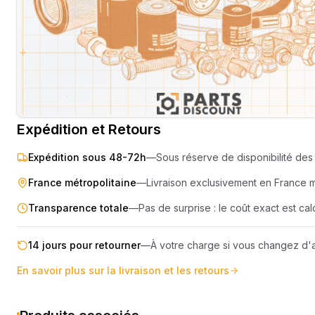
SEMOIR
COMPRES
ELEVAGE
MOTEUR
PIECES TECHNIQUE
COMPACT
Livraison & retours
Machines compatibles
Avis
(
6
)
REMORQUE
Expédition et Retours
Expédition sous 48-72h
—
Sous réserve de disponibilité des 
France métropolitaine
—
Livraison exclusivement en France 
Transparence totale
—
Pas de surprise : le coût exact est c
14 jours pour retourner
—
À votre charge si vous changez d'a
En savoir plus sur la livraison et les retours