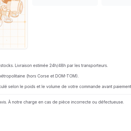
SEUR
AZUR ROULEME
BERNER
EUR
BOBCAT
JOHN DEERE
stocks. Livraison estimée 24h/48h par les transporteurs.
LIEBHERR
métropolitaine (hors Corse et DOM-TOM).
alculé selon le poids et le volume de votre commande avant paiement
NEW HOLLAND
vis. À notre charge en cas de pièce incorrecte ou défectueuse.
Wacker Neuson
A D I
AMAZONE