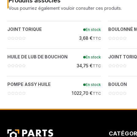
Produits associés
Vous pourriez également vouloir consulter ces produits.
JOINT TORIQUE
B
?
JOINT TORIQUE
BOULONNÉ 
En stock
7284551
3,68 €
TTC
HUILE DE LUB DE BOUCHON
?
HUILE DE LUB DE BOUCHON
JOINT TORI
En stock
7005107
34,75 €
TTC
POMPE ASSY HUILE
?
POMPE ASSY HUILE
BOULON
En stock
7005075
1 022,70 €
TTC
CATÉGOR