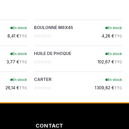
ON
BOULONNÉ M8X45
?
BOULONNÉ M8X45
En stock
En stock
7004080
 DEMOLITION
8,41 €
4,28 €
TTC
TTC
40
HUILE DE PHOQUE
?
HUILE DE PHOQUE
En stock
En stock
7004274
3,77 €
102,67 €
TTC
TTC
CARTER
?
CARTER
En stock
En stock
7028951
26,14 €
1 309,82 €
TTC
TTC
CONTACT