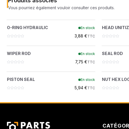
Produits associés
Vous pourriez également vouloir consulter ces produits.
O-RING HYDRAULIC
?
O-RING HYDRAULIC
HEAD UNITI
En stock
82K136
3,88 €
TTC
WIPER ROD
?
WIPER ROD
SEAL ROD
En stock
6665208
7,75 €
TTC
PISTON SEAL
?
PISTON SEAL
NUT HEX LOC
En stock
6516231
5,94 €
TTC
CATÉGOR