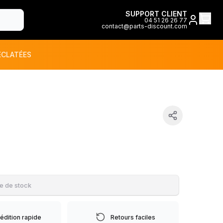
SUPPORT CLIENT
04 51 26 26 77
contact@parts-discount.com
ÉCLATÉES
toutes les marques
ON
e de stock
édition rapide
Retours faciles