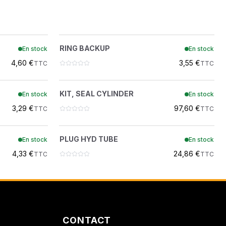
ON
OML
RING BACKUP
?
RING BACKUP
En stock
En stock
73K224
 DEMOLITION
4,60 €
3,55 €
TTC
TTC
OML
KIT, SEAL CYLINDER
?
KIT, SEAL CYLINDER
En stock
En stock
7137770
3,29 €
97,60 €
TTC
TTC
PLUG HYD TUBE
?
PLUG HYD TUBE
En stock
En stock
6812170
4,33 €
24,86 €
TTC
TTC
CONTACT