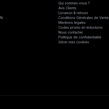
Qui sommes-nous ?
CHABAS
Avis Clients
T
Livraison & retours
D.P.P.M.
ON
Conditions Générales de Vente
Mentions légales
DESVOYS
Codes promo et réductions
Nous contacter
DEUTZ
Politique de confidentialité
Gérer mes cookies
DIVERS
DYNAPAC
EPIROC
EPIROC
ERO
F1DISTRIBUTION
FELCO