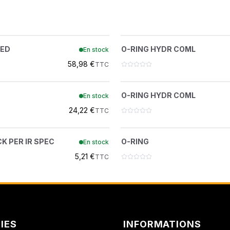
AMMANN DISTRIBUTI
ATLAS COPCO
HEAD UNITIZED
O-RING HYDR C
?
?
ZED
O-RING HYDR COML
En stock
7382115
54K40124
ATLAS COPCO FORAGE
58,98 €
TTC
BELL FRANCE
SEAL ROD
O-RING HYDR C
?
?
O-RING HYDR COML
En stock
6667324
54K30118
BEPCO
24,22 €
TTC
BERTI
NUT HEX LOCK PER IR SPEC
O-RING
?
?
K PER IR SPEC
O-RING
En stock
92D14
75K3
BUISARD
5,21 €
TTC
CARRARO
CASE IH
CENTRADIS
IES
INFORMATIONS