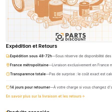
SEMOIR
COMPRES
ELEVAGE
MOTEUR
PIECES TECHNIQUE
COMPACT
Livraison & retours
Machines compatibles
Avis
(
3
)
REMORQUE
Expédition et Retours
Expédition sous 48-72h
—
Sous réserve de disponibilité des 
France métropolitaine
—
Livraison exclusivement en France 
Transparence totale
—
Pas de surprise : le coût exact est c
14 jours pour retourner
—
À votre charge si vous changez d'a
En savoir plus sur la livraison et les retours