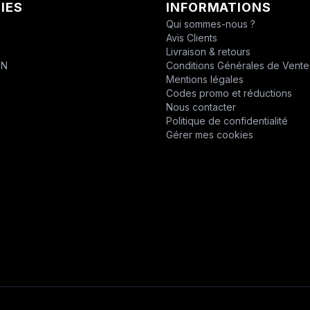
IES
INFORMATIONS
CHABAS
Qui sommes-nous ?
Avis Clients
D.P.P.M.
T
Livraison & retours
ON
Conditions Générales de Vente
DESVOYS
Mentions légales
Codes promo et réductions
DEUTZ
Nous contacter
Politique de confidentialité
DIVERS
Gérer mes cookies
DYNAPAC
EPIROC
EPIROC
ERO
F1DISTRIBUTION
FELCO