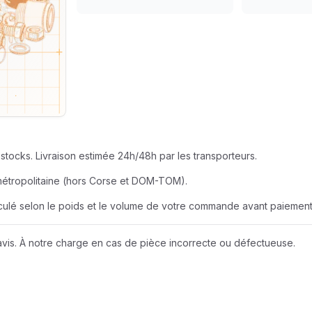
SEUR
AZUR ROULEME
BERNER
EUR
BOBCAT
JOHN DEERE
stocks. Livraison estimée 24h/48h par les transporteurs.
LIEBHERR
métropolitaine (hors Corse et DOM-TOM).
alculé selon le poids et le volume de votre commande avant paiement
NEW HOLLAND
vis. À notre charge en cas de pièce incorrecte ou défectueuse.
Wacker Neuson
A D I
AMAZONE