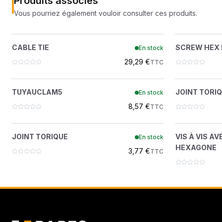
Produits associés
Vous pourriez également vouloir consulter ces produits.
CABLE TIE
SCR
?
CABLE TIE
SCREW HEX 
En stock
6624289
29,29 €
TTC
TUYAUCLAM5
?
TUYAUCLAM5
JOINT TORI
En stock
42H44
8,57 €
TTC
JOINT TORIQUE
VIS À 
?
JOINT TORIQUE
VIS À VIS A
En stock
7009978
HEXAGONE
3,77 €
TTC