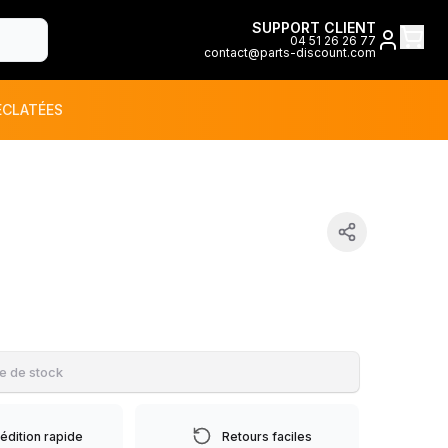
SUPPORT CLIENT
04 51 26 26 77
contact@parts-discount.com
ÉCLATÉES
toutes les marques
ON
e de stock
édition rapide
Retours faciles