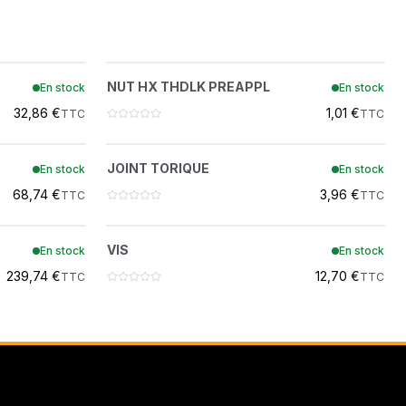
ON
APPL
NUT HX THDLK PREAPPL
?
NUT HX THDLK PREAPPL
En stock
En stock
51DM8
 DEMOLITION
32,86 €
1,01 €
TTC
TTC
ATION
JOINT TORIQUE
?
JOINT TORIQUE
En stock
En stock
7009976
68,74 €
3,96 €
TTC
TTC
 A/C
VIS
?
VIS
En stock
En stock
5CM1080
239,74 €
12,70 €
TTC
TTC