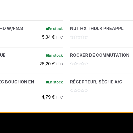
AMMANN DISTRIBUTI
ATLAS COPCO
EW HEX HD W/F 8.8
NUT HX THDLK PRE
?
?
HD W/F 8.8
NUT HX THDLK PREAPPL
En stock
29CM820
51DM10
ATLAS COPCO FORAGE
5,34 €
TTC
BELL FRANCE
JOINT TORIQUE
ROCKER DE COMMUT
?
?
QUE
ROCKER DE COMMUTATION
En stock
7009977
7169112
BEPCO
26,20 €
TTC
BERTI
VIS AVEC BOUCHON EN
RÉCEPTEUR, SÈCHE
?
?
VEC BOUCHON EN
RÉCEPTEUR, SÈCHE A/C
En stock
HEXAGONE
6674235
BUISARD
5CM1025
4,79 €
TTC
CARRARO
CASE IH
CENTRADIS