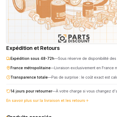
SEMOIR
COMPRES
ELEVAGE
MOTEUR
PIECES TECHNIQUE
COMPACT
Livraison & retours
Machines compatibles
Avis
(
4
)
REMORQUE
Expédition et Retours
Expédition sous 48-72h
—
Sous réserve de disponibilité des 
France métropolitaine
—
Livraison exclusivement en France 
Transparence totale
—
Pas de surprise : le coût exact est c
14 jours pour retourner
—
À votre charge si vous changez d'a
En savoir plus sur la livraison et les retours