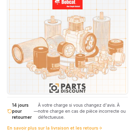
Livraison & retours
Machines compatibles
Avis
(
7
)
Expédition et Retours
Expédition
Sous réserve de disponibilité des stocks.
sous 48-
—
Livraison estimée 24h/48h par les
72h
transporteurs.
Livraison exclusivement en France
France
—
métropolitaine (hors Corse et DOM-
métropolitaine
TOM).
Pas de surprise : le coût exact est
Transparence
—
calculé selon le poids et le volume de
totale
votre commande avant paiement.
14 jours
À votre charge si vous changez d'avis. À
pour
—
notre charge en cas de pièce incorrecte ou
retourner
défectueuse.
En savoir plus sur la livraison et les retours