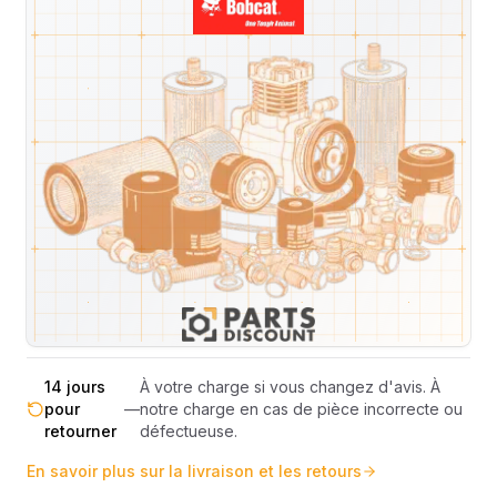
Livraison & retours
Machines compatibles
Avis
(
16
)
Expédition et Retours
Expédition
Sous réserve de disponibilité des stocks.
sous 48-
—
Livraison estimée 24h/48h par les
72h
transporteurs.
Livraison exclusivement en France
France
—
métropolitaine (hors Corse et DOM-
métropolitaine
TOM).
Pas de surprise : le coût exact est
Transparence
—
calculé selon le poids et le volume de
totale
votre commande avant paiement.
14 jours
À votre charge si vous changez d'avis. À
pour
—
notre charge en cas de pièce incorrecte ou
retourner
défectueuse.
En savoir plus sur la livraison et les retours