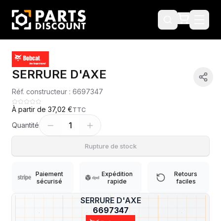
SERRURE D'AXE
Réf. constructeur :
6697347
À partir de
37,02 €
TTC
1
Quantité
Rupture de stock
Paiement
Expédition
Retours
sécurisé
rapide
faciles
SERRURE D'AXE
?
6697347