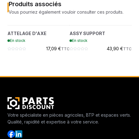
Produits associés
Vous pourriez également vouloir consulter ces produits.
ATTELAGE D'AXE
ASSY SUPPORT
?
?
ATTELAGE D'AXE
ASSY SUPPORT
JO
7400638
6695294
En stock
En stock
En
17,09 €
43,90 €
TTC
TTC
Votre spécialiste en pièces agricoles, BTP et espaces verts.
Qualité, rapidité et expertise à votre service.