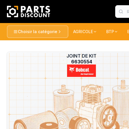
Choisir la catégorie
AGRICOLE
BTP
AGRICOLE
BTP
Voir tou
AGRICOLE
JOINT DE KIT
?
TRACTEURS ET RECOLTE
TRACTEUR
6630554
BTP
PULVERISATION
PELLES / 
CONSOMABLE
CONSOMA
ESPACE VERT
CHARGEUR
DUMPER
MANUTENTION
FENAISON
PELLES / 
GATOR
PELLES
MARQUES