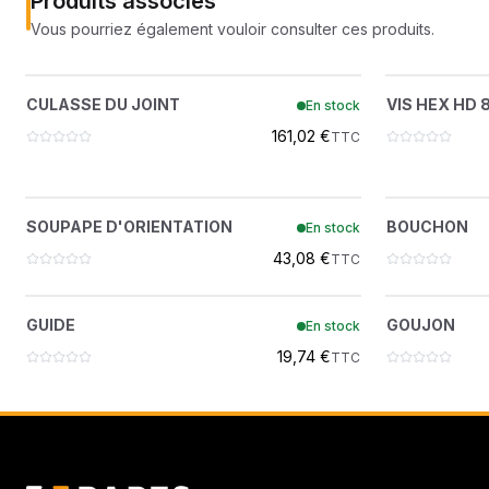
Produits associés
Vous pourriez également vouloir consulter ces produits.
CULASSE DU JOINT
?
CULASSE DU JOINT
VIS HEX HD 
En stock
6666799
161,02 €
TTC
SOUPAPE D'ORIENTATION
?
SOUPAPE D'ORIENTATION
BOUCHON
En stock
7435287
43,08 €
TTC
GUIDE
?
GUIDE
GOUJON
En stock
6969990
19,74 €
TTC