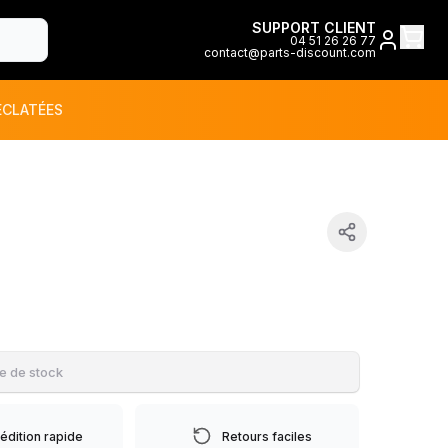
SUPPORT CLIENT
04 51 26 26 77
contact@parts-discount.com
ÉCLATÉES
toutes les marques
ON
e de stock
édition rapide
Retours faciles