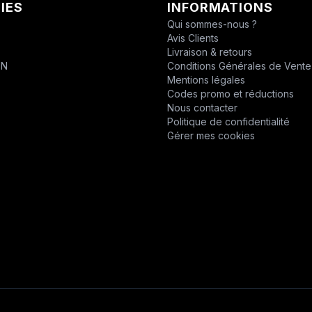
IES
INFORMATIONS
CHABAS
Qui sommes-nous ?
Avis Clients
D.P.P.M.
T
Livraison & retours
ON
Conditions Générales de Vente
DESVOYS
Mentions légales
Codes promo et réductions
DEUTZ
Nous contacter
Politique de confidentialité
DIVERS
Gérer mes cookies
DYNAPAC
EPIROC
EPIROC
ERO
F1DISTRIBUTION
FELCO