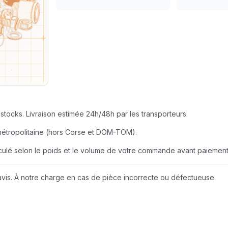
SEUR
AZUR ROULEME
BERNER
EUR
BOBCAT
JOHN DEERE
stocks. Livraison estimée 24h/48h par les transporteurs.
LIEBHERR
métropolitaine (hors Corse et DOM-TOM).
alculé selon le poids et le volume de votre commande avant paiement
NEW HOLLAND
vis. À notre charge en cas de pièce incorrecte ou défectueuse.
Wacker Neuson
A D I
AMAZONE