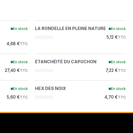
ON
 RONDELLE
LA RONDELLE EN PLEINE NATURE
?
LA RONDELLE EN PLEINE NATURE
En stock
En stock
1EM80
 DEMOLITION
5,12 €
TTC
4,68 €
TTC
ÉTANCHÉITÉ DU CAPUCHON
?
ÉTANCHÉITÉ DU CAPUCHON
En stock
En stock
3974433
27,40 €
7,22 €
TTC
TTC
HEX DES NOIX
?
HEX DES NOIX
En stock
En stock
1DM8
5,60 €
4,70 €
TTC
TTC