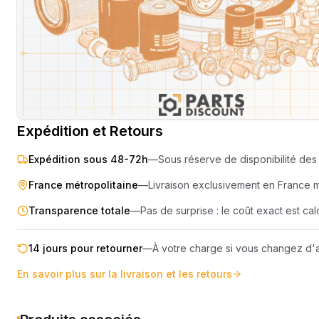
SEMOIR
COMPRES
ELEVAGE
MOTEUR
PIECES TECHNIQUE
COMPACT
Livraison & retours
Machines compatibles
Avis
(
3
)
REMORQUE
Expédition et Retours
Expédition sous 48-72h
—
Sous réserve de disponibilité des 
France métropolitaine
—
Livraison exclusivement en France 
Transparence totale
—
Pas de surprise : le coût exact est c
14 jours pour retourner
—
À votre charge si vous changez d'a
En savoir plus sur la livraison et les retours