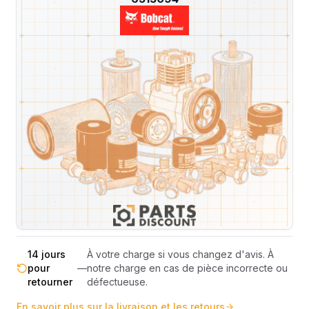
Livraison & retours
Machines compatibles
Avis
(
15
)
Expédition et Retours
Expédition
Sous réserve de disponibilité des stocks.
sous 48-
—
Livraison estimée 24h/48h par les
72h
transporteurs.
Livraison exclusivement en France
France
—
métropolitaine (hors Corse et DOM-
métropolitaine
TOM).
Pas de surprise : le coût exact est
Transparence
—
calculé selon le poids et le volume de
totale
votre commande avant paiement.
14 jours
À votre charge si vous changez d'avis. À
pour
—
notre charge en cas de pièce incorrecte ou
retourner
défectueuse.
En savoir plus sur la livraison et les retours