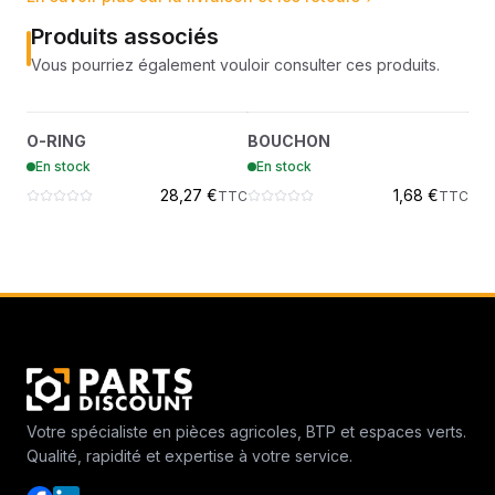
Produits associés
Vous pourriez également vouloir consulter ces produits.
O-RING
BOUCHON
?
?
O-RING
BOUCHON
BO
79K12
16F4
VI
En stock
En stock
En
28,27 €
1,68 €
TTC
TTC
Votre spécialiste en pièces agricoles, BTP et espaces verts.
Qualité, rapidité et expertise à votre service.