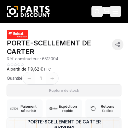
PORTE-SCELLEMENT DE
CARTER
Réf. constructeur :
6513094
À partir de
119,62 €
TTC
1
Quantité
Rupture de stock
Paiement
Expédition
Retours
sécurisé
rapide
faciles
PORTE-SCELLEMENT DE CARTER
?
6513094