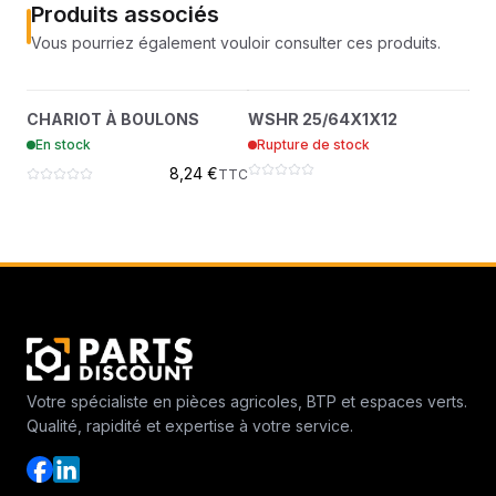
Produits associés
Vous pourriez également vouloir consulter ces produits.
CHARIOT À BOULONS
WSHR 25/64X1X12
?
?
CHARIOT À BOULONS
WSHR 25/64X1X12
NU
37C620
64163-31
En stock
Rupture de stock
Ru
8,24 €
TTC
Votre spécialiste en pièces agricoles, BTP et espaces verts.
Qualité, rapidité et expertise à votre service.