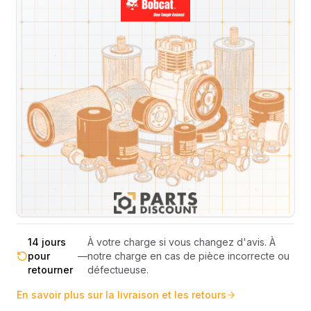
Livraison & retours
Machines compatibles
Avis
(
6
)
Expédition et Retours
Expédition
Sous réserve de disponibilité des stocks.
sous 48-
—
Livraison estimée 24h/48h par les
72h
transporteurs.
Livraison exclusivement en France
France
—
métropolitaine (hors Corse et DOM-
métropolitaine
TOM).
Pas de surprise : le coût exact est
Transparence
—
calculé selon le poids et le volume de
totale
votre commande avant paiement.
14 jours
À votre charge si vous changez d'avis. À
pour
—
notre charge en cas de pièce incorrecte ou
retourner
défectueuse.
En savoir plus sur la livraison et les retours