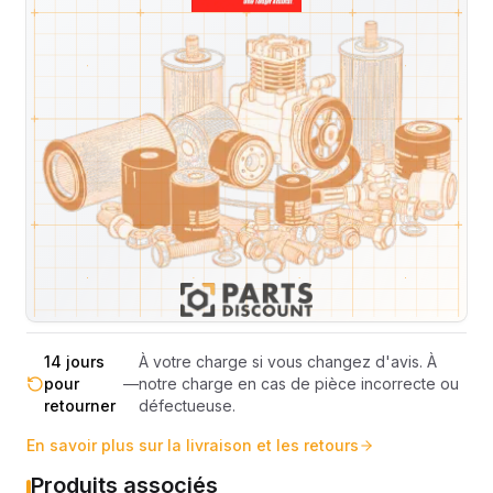
Expédition et Retours
Expédition
Sous réserve de disponibilité des stocks.
sous 48-
—
Livraison estimée 24h/48h par les
72h
transporteurs.
Livraison exclusivement en France
France
—
métropolitaine (hors Corse et DOM-
métropolitaine
TOM).
Pas de surprise : le coût exact est
Transparence
—
calculé selon le poids et le volume de
totale
votre commande avant paiement.
14 jours
À votre charge si vous changez d'avis. À
pour
—
notre charge en cas de pièce incorrecte ou
retourner
défectueuse.
En savoir plus sur la livraison et les retours
Produits associés