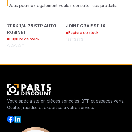
Vous pourriez également vouloir consulter ces produits.
ZERK 1/4-28 STR AUTO
JOINT GRAISSEUX
?
?
ZERK 1/4-28 STR AUTO
JOINT GRAISSEUX
BRG
ROBINET
521438
ROBINET
OU
Rupture de stock
85010N
Rupture de stock
Ru
Votre spécialiste en pièces agricoles, BTP et espaces verts.
Qualité, rapidité et expertise à votre service.