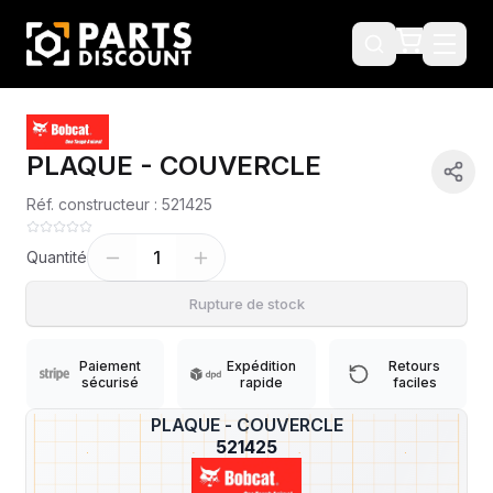
PLAQUE - COUVERCLE
Réf. constructeur :
521425
1
Quantité
Rupture de stock
Paiement
Expédition
Retours
sécurisé
rapide
faciles
PLAQUE - COUVERCLE
?
521425
Livraison & retours
Machines compatibles
Avis
(
6
)