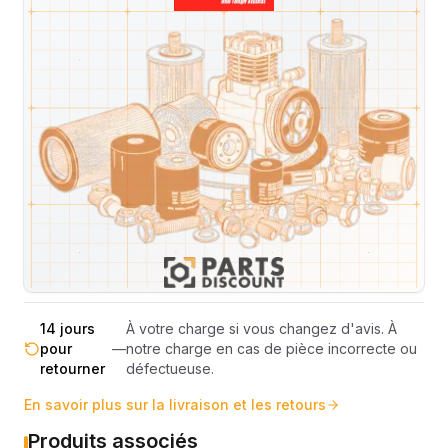
Expédition et Retours
Expédition
Sous réserve de disponibilité des stocks.
sous 48-
—
Livraison estimée 24h/48h par les
72h
transporteurs.
Livraison exclusivement en France
France
—
métropolitaine (hors Corse et DOM-
métropolitaine
TOM).
Pas de surprise : le coût exact est
Transparence
—
calculé selon le poids et le volume de
totale
votre commande avant paiement.
14 jours
À votre charge si vous changez d'avis. À
pour
—
notre charge en cas de pièce incorrecte ou
retourner
défectueuse.
En savoir plus sur la livraison et les retours
Produits associés