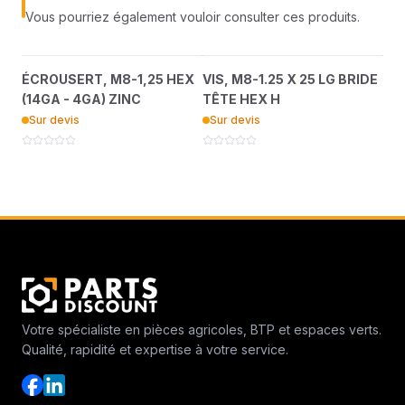
Vous pourriez également vouloir consulter ces produits.
ÉCROUSERT, M8-1,25
VIS, M8-1.25 X 25 LG
?
?
ÉCROUSERT, M8-1,25 HEX
VIS, M8-1.25 X 25 LG BRIDE
SE
HEX (14GA - 4GA) ZINC
BRIDE TÊTE HEX H
(14GA - 4GA) ZINC
TÊTE HEX H
Su
36895746
36889608
Sur devis
Sur devis
Votre spécialiste en pièces agricoles, BTP et espaces verts.
Qualité, rapidité et expertise à votre service.