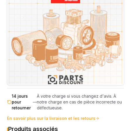
Expédition et Retours
Expédition
Sous réserve de disponibilité des stocks.
sous 48-
—
Livraison estimée 24h/48h par les
72h
transporteurs.
Livraison exclusivement en France
France
—
métropolitaine (hors Corse et DOM-
métropolitaine
TOM).
Pas de surprise : le coût exact est
Transparence
—
calculé selon le poids et le volume de
totale
votre commande avant paiement.
14 jours
À votre charge si vous changez d'avis. À
pour
—
notre charge en cas de pièce incorrecte ou
retourner
défectueuse.
En savoir plus sur la livraison et les retours
Produits associés