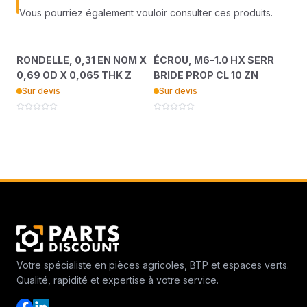
Vous pourriez également vouloir consulter ces produits.
RONDELLE, 0,31 EN
ÉCROU, M6-1.0 HX SERR
?
?
RONDELLE, 0,31 EN NOM X
ÉCROU, M6-1.0 HX SERR
RO
NOM X 0,69 OD X
BRIDE PROP CL 10 ZN
0,69 OD X 0,065 THK Z
BRIDE PROP CL 10 ZN
0,
0,065 THK Z
95934998
36898104
Sur devis
Sur devis
Su
Votre spécialiste en pièces agricoles, BTP et espaces verts.
Qualité, rapidité et expertise à votre service.