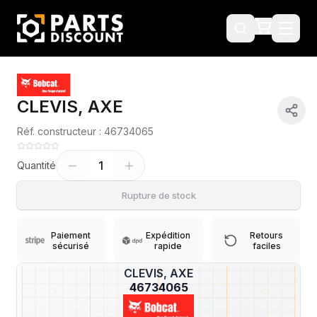
CLEVIS, AXE
Réf. constructeur :
46734065
1
Quantité
Rupture de stock
Paiement
Expédition
Retours
sécurisé
rapide
faciles
CLEVIS, AXE
?
46734065
Livraison & retours
Machines compatibles
Avis
(
1
)