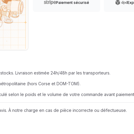
SEUR
Paiement sécurisé
Exp
AZUR ROULEME
BERNER
EUR
BOBCAT
JOHN DEERE
LIEBHERR
stocks. Livraison estimée 24h/48h par les transporteurs.
métropolitaine (hors Corse et DOM-TOM).
NEW HOLLAND
alculé selon le poids et le volume de votre commande avant paiement
Wacker Neuson
vis. À notre charge en cas de pièce incorrecte ou défectueuse.
A D I
AMAZONE