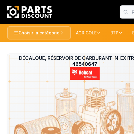
Choisir la catégorie
AGRICOLE
BTP
AGRICOLE
BTP
Voir tou
AGRICOLE
DÉCALQUE, RÉSERVOIR DE CARBURANT IN-EXIT
?
TRACTEURS ET RECOLTE
TRACTEUR
46540647
BTP
PULVERISATION
PELLES / 
CONSOMABLE
CONSOMA
ESPACE VERT
CHARGEUR
DUMPER
MANUTENTION
FENAISON
PELLES / 
GATOR
PELLES
MARQUES