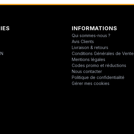
CHABAS
D.P.P.M.
IES
INFORMATIONS
DESVOYS
Qui sommes-nous ?
Avis Clients
DEUTZ
T
Livraison & retours
ON
Conditions Générales de Vente
DIVERS
Mentions légales
Codes promo et réductions
DYNAPAC
Nous contacter
Politique de confidentialité
EPIROC
Gérer mes cookies
EPIROC
ERO
F1DISTRIBUTION
FELCO