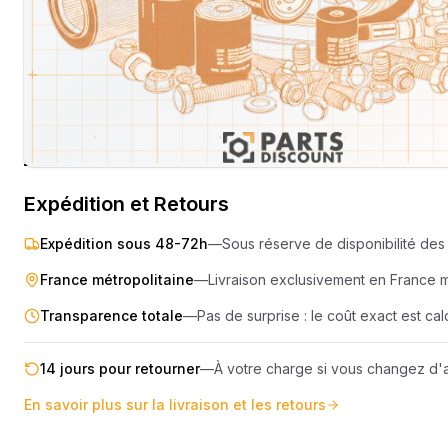
SEMOIR
COMPRES
ELEVAGE
MOTEUR
PIECES TECHNIQUE
COMPACT
REMORQUE
Livraison & retours
Machines compatibles
Avis
(
1
)
Expédition et Retours
Expédition sous 48-72h
—
Sous réserve de disponibilité des 
France métropolitaine
—
Livraison exclusivement en France 
Transparence totale
—
Pas de surprise : le coût exact est c
14 jours pour retourner
—
À votre charge si vous changez d'a
En savoir plus sur la livraison et les retours