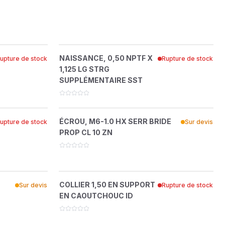
ON
F X 0,62
NAISSANCE, 0,50 NPTF X 1,125 LG
?
NAISSANCE, 0,50 NPTF X
upture de stock
Rupture de stock
 DEMOLITION
 SST
STRG SUPPLÉMENTAIRE SST
1,125 LG STRG
46650606
SUPPLÉMENTAIRE SST
 0,50 NPT
ÉCROU, M6-1.0 HX SERR BRIDE PROP
?
ÉCROU, M6-1.0 HX SERR BRIDE
upture de stock
Sur devis
ST
CL 10 ZN
PROP CL 10 ZN
36898104
TX-8
COLLIER 1,50 EN SUPPORT EN
?
COLLIER 1,50 EN SUPPORT
Sur devis
Rupture de stock
CAOUTCHOUC ID
EN CAOUTCHOUC ID
35114057