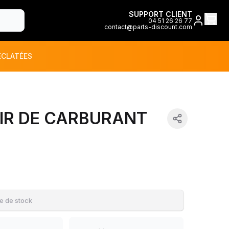
SUPPORT CLIENT
04 51 26 26 77
contact@parts-discount.com
ÉCLATÉES
toutes les marques
IR DE CARBURANT
ON
e de stock