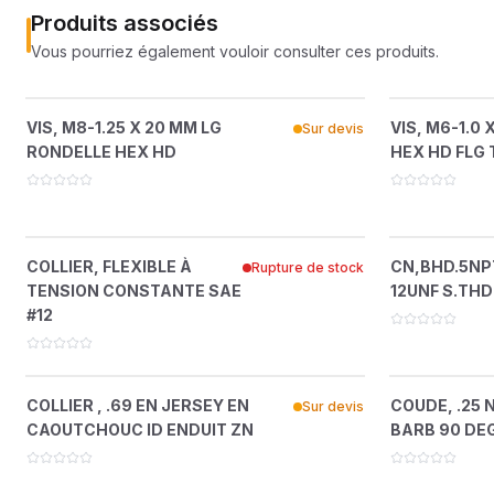
Produits associés
Vous pourriez également vouloir consulter ces produits.
VIS, M8-1.25 X 20 MM LG RONDELLE
VIS, M6-1
?
VIS, M8-1.25 X 20 MM LG
VIS, M6-1.0 
Sur devis
HEX HD
RONDELLE HEX HD
HEX HD FLG
35279025
COLLIER, FLEXIBLE À TENSION
CN,BHD.5NP
?
COLLIER, FLEXIBLE À
CN,BHD.5NPTF
Rupture de stock
CONSTANTE SAE #12
TENSION CONSTANTE SAE
12UNF S.THD
46641422
#12
COLLIER , .69 EN JERSEY EN
COUDE, .2
?
COLLIER , .69 EN JERSEY EN
COUDE, .25 N
Sur devis
CAOUTCHOUC ID ENDUIT ZN
CAOUTCHOUC ID ENDUIT ZN
BARB 90 DE
35225077