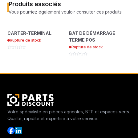
Produits associés
Vous pourriez également vouloir consulter ces produits.
CARTER-TERMINAL
BAT DE DÉMARRAGE
?
?
CARTER-TERMINAL
BAT DE DÉMARRAGE
EM
2308095
TERME POS
TERME POS
Rupture de stock
Ru
112386
Rupture de stock
Votre spécialiste en pièces agricoles, BTP et espaces verts.
Qualité, rapidité et expertise à votre service.