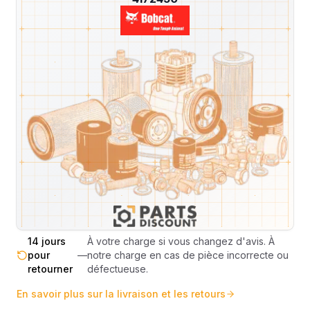
Livraison & retours
Machines compatibles
Avis
(
2
)
Expédition et Retours
Expédition
Sous réserve de disponibilité des stocks.
sous 48-
—
Livraison estimée 24h/48h par les
72h
transporteurs.
Livraison exclusivement en France
France
—
métropolitaine (hors Corse et DOM-
métropolitaine
TOM).
Pas de surprise : le coût exact est
Transparence
—
calculé selon le poids et le volume de
totale
votre commande avant paiement.
14 jours
À votre charge si vous changez d'avis. À
pour
—
notre charge en cas de pièce incorrecte ou
retourner
défectueuse.
En savoir plus sur la livraison et les retours