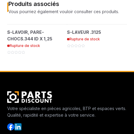
Produits associés
Vous pourriez également vouloir consulter ces produits.
S-LAVOIR, PARE-
S-LAVEUR .3125
?
?
S-LAVOIR, PARE-
S-LAVEUR .3125
S-N
CHOCS.344 ID X 1,25
4171015-82
CHOCS.344 ID X 1,25
Rupture de stock
Ru
4171015-35
Rupture de stock
Votre spécialiste en pièces agricoles, BTP et espaces verts.
Qualité, rapidité et expertise à votre service.