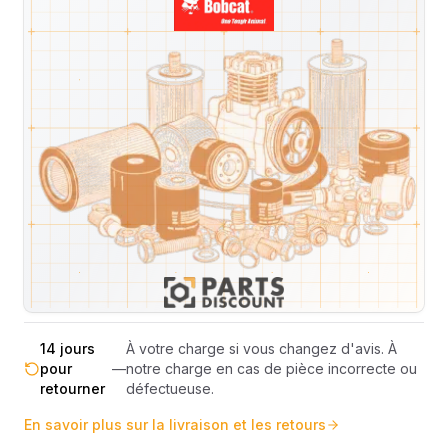
Livraison & retours
Machines compatibles
Avis
(
5
)
Expédition et Retours
Expédition
Sous réserve de disponibilité des stocks.
sous 48-
—
Livraison estimée 24h/48h par les
72h
transporteurs.
Livraison exclusivement en France
France
—
métropolitaine (hors Corse et DOM-
métropolitaine
TOM).
Pas de surprise : le coût exact est
Transparence
—
calculé selon le poids et le volume de
totale
votre commande avant paiement.
14 jours
À votre charge si vous changez d'avis. À
pour
—
notre charge en cas de pièce incorrecte ou
retourner
défectueuse.
En savoir plus sur la livraison et les retours