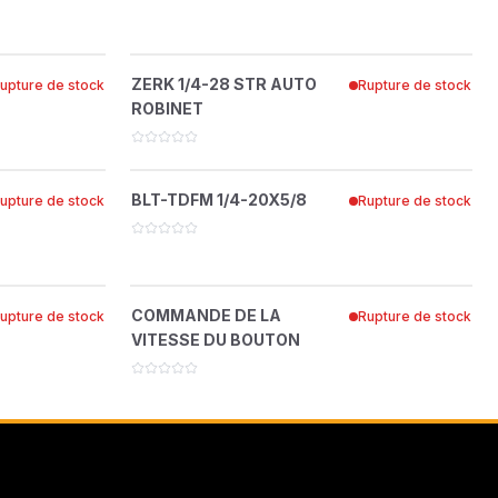
ON
18
ZERK 1/4-28 STR AUTO ROBINET
?
ZERK 1/4-28 STR AUTO
upture de stock
Rupture de stock
85010N
ROBINET
 DEMOLITION
179
BLT-TDFM 1/4-20X5/8
?
BLT-TDFM 1/4-20X5/8
upture de stock
Rupture de stock
64197-025
A
COMMANDE DE LA VITESSE DU
?
COMMANDE DE LA
upture de stock
Rupture de stock
.12OD
BOUTON
VITESSE DU BOUTON
4114727