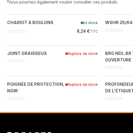
Vous pourriez également vouloir consulter ces produits.
CHARIOT À BOULONS
W
?
CHARIOT À BOULONS
WSHR 25/64
En stock
37C620
8,24 €
TTC
JOINT GRAISSEUX
BRG NDL.
?
JOINT GRAISSEUX
BRG NDL.88 1
Rupture de stock
521438
OUVERTURE
POIGNÉE DE PROTECTION, NOIR
PROFO
?
POIGNÉE DE PROTECTION,
PROFONDEUR
Rupture de stock
4135868
NOIR
DE L'ÉTIQUE