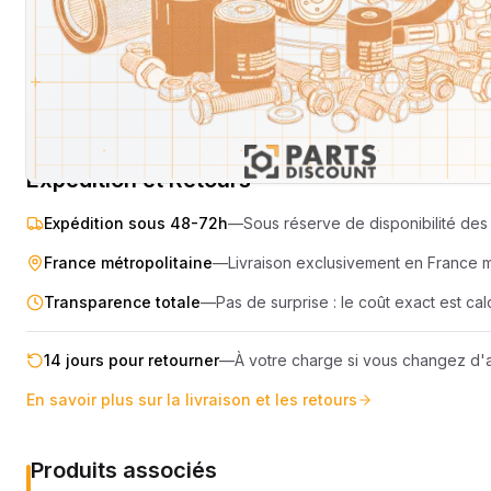
SEMOIR
COMPRES
ELEVAGE
MOTEUR
PIECES TECHNIQUE
COMPACT
Livraison & retours
Machines compatibles
Avis
(
4
)
REMORQUE
Expédition et Retours
Expédition sous 48-72h
—
Sous réserve de disponibilité des 
France métropolitaine
—
Livraison exclusivement en France 
Transparence totale
—
Pas de surprise : le coût exact est c
14 jours pour retourner
—
À votre charge si vous changez d'a
En savoir plus sur la livraison et les retours
Produits associés