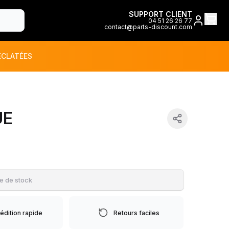
SUPPORT CLIENT
04 51 26 26 77
contact@parts-discount.com
ÉCLATÉES
toutes les marques
UE
ON
e de stock
édition rapide
Retours faciles