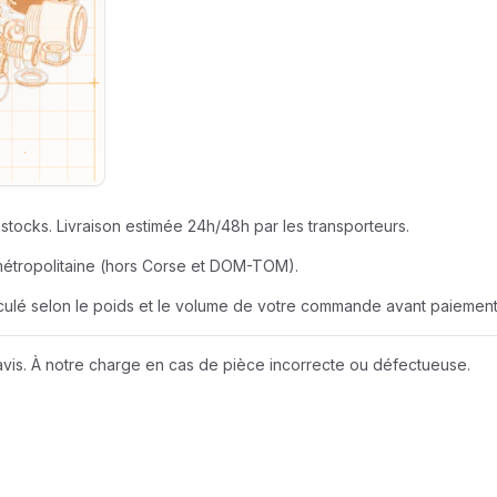
SEUR
AZUR ROULEME
BERNER
EUR
BOBCAT
JOHN DEERE
stocks. Livraison estimée 24h/48h par les transporteurs.
métropolitaine (hors Corse et DOM-TOM).
LIEBHERR
alculé selon le poids et le volume de votre commande avant paiement
NEW HOLLAND
vis. À notre charge en cas de pièce incorrecte ou défectueuse.
Wacker Neuson
A D I
AMAZONE