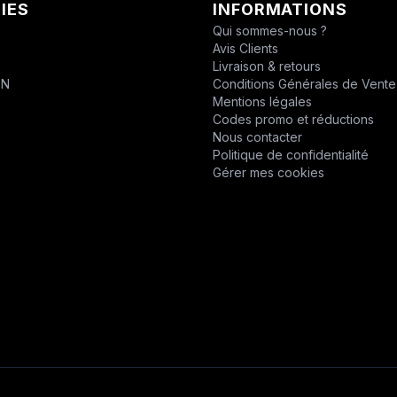
IES
INFORMATIONS
CHABAS
Qui sommes-nous ?
Avis Clients
D.P.P.M.
T
Livraison & retours
ON
Conditions Générales de Vente
DESVOYS
Mentions légales
Codes promo et réductions
DEUTZ
Nous contacter
Politique de confidentialité
DIVERS
Gérer mes cookies
DYNAPAC
EPIROC
EPIROC
ERO
F1DISTRIBUTION
FELCO