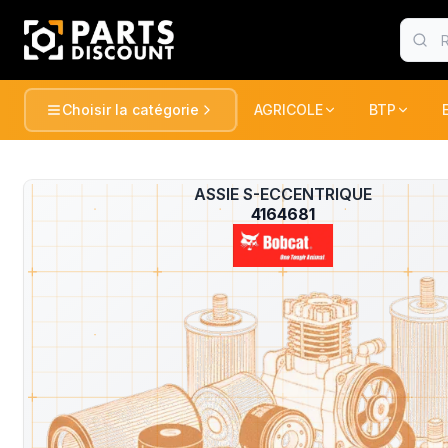
Choisir la catégorie
AGRICOLE
BTP
AGRICOLE
BTP
Voir tou
AGRICOLE
ASSIE S-ECCENTRIQUE
?
TRACTEURS ET RECOLTE
TRACTEUR
4164681
BTP
PULVERISATION
PELLES / 
CONSOMABLE
CONSOMA
ESPACE VERT
CHARGEUR
DUMPER
MANUTENTION
FENAISON
PELLES / 
GATOR
PELLES
MARQUES