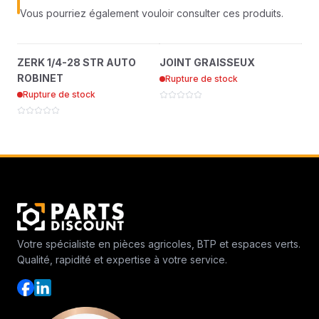
Vous pourriez également vouloir consulter ces produits.
ZERK 1/4-28 STR AUTO
JOINT GRAISSEUX
?
?
ZERK 1/4-28 STR AUTO
JOINT GRAISSEUX
BRG
ROBINET
521438
ROBINET
OU
Rupture de stock
85010N
Rupture de stock
Ru
Votre spécialiste en pièces agricoles, BTP et espaces verts.
Qualité, rapidité et expertise à votre service.