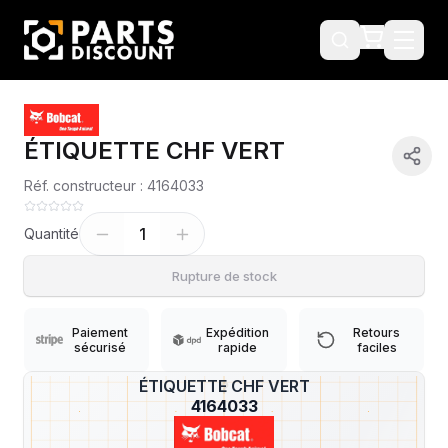
ÉTIQUETTE CHF VERT
Réf. constructeur :
4164033
1
Quantité
Rupture de stock
Paiement
Expédition
Retours
sécurisé
rapide
faciles
ÉTIQUETTE CHF VERT
?
4164033
Livraison & retours
Machines compatibles
Avis
(
6
)