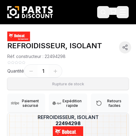
REFROIDISSEUR, ISOLANT
Réf. constructeur :
22494298
1
Quantité
Rupture de stock
Paiement
Expédition
Retours
sécurisé
rapide
faciles
REFROIDISSEUR, ISOLANT
?
22494298
Livraison & retours
Machines compatibles
Avis
(
1
)