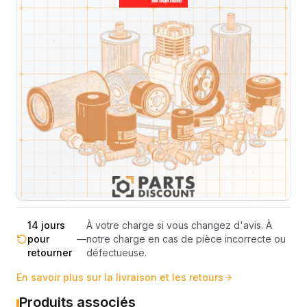
Expédition et Retours
Expédition
Sous réserve de disponibilité des stocks.
sous 48-
—
Livraison estimée 24h/48h par les
72h
transporteurs.
Livraison exclusivement en France
France
—
métropolitaine (hors Corse et DOM-
métropolitaine
TOM).
Pas de surprise : le coût exact est
Transparence
—
calculé selon le poids et le volume de
totale
votre commande avant paiement.
14 jours
À votre charge si vous changez d'avis. À
pour
—
notre charge en cas de pièce incorrecte ou
retourner
défectueuse.
En savoir plus sur la livraison et les retours
Produits associés