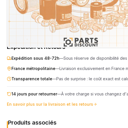
SEMOIR
COMPRES
ELEVAGE
MOTEUR
PIECES TECHNIQUE
COMPACT
Livraison & retours
Machines compatibles
Avis
(
1
)
REMORQUE
Expédition et Retours
Expédition sous 48-72h
—
Sous réserve de disponibilité des 
France métropolitaine
—
Livraison exclusivement en France 
Transparence totale
—
Pas de surprise : le coût exact est c
14 jours pour retourner
—
À votre charge si vous changez d'a
En savoir plus sur la livraison et les retours
Produits associés