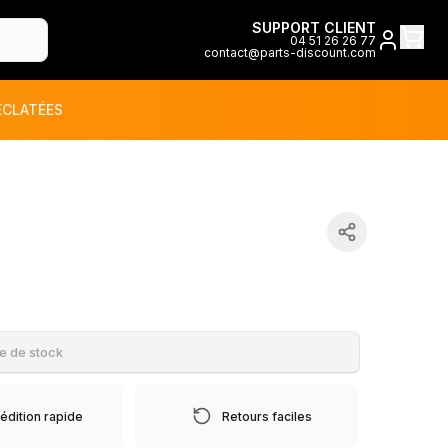
SUPPORT CLIENT
04 51 26 26 77
contact@parts-discount.com
ÉCLATÉES
toutes les marques
ON
e de stock
édition rapide
Retours faciles