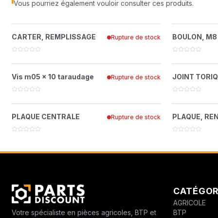
Vous pourriez également vouloir consulter ces produits.
CARTER, REMPLISSAGE
BOUL
?
CARTER, REMPLISSAGE
BOULON, M8 
Rupture de stock
15898182
VIS M05 X 10 TARAUDAGE
JOINT
?
Vis m05 x 10 taraudage
JOINT TORIQU
Rupture de stock
15898919
PLAQUE CENTRALE
PL
?
PLAQUE CENTRALE
PLAQUE, RE
Rupture de stock
15896111
CATÉGOR
AGRICOLE
BTP
Votre spécialiste en pièces agricoles, BTP et