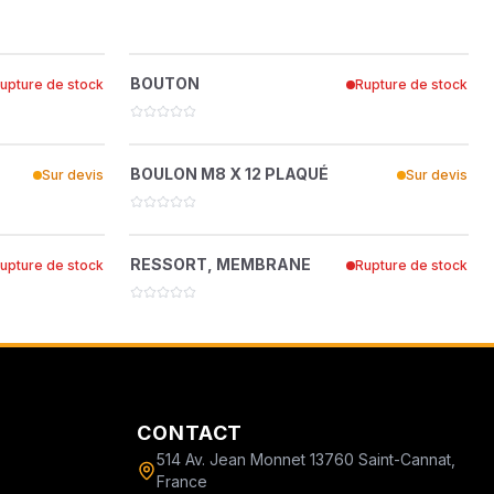
ON
P-32.0
BOUTON
?
BOUTON
upture de stock
Rupture de stock
15898216
 DEMOLITION
LAQUÉ
BOULON M8 X 12 PLAQUÉ
?
BOULON M8 X 12 PLAQUÉ
Sur devis
Sur devis
15899040
LARD
RESSORT, MEMBRANE
?
RESSORT, MEMBRANE
upture de stock
Rupture de stock
15896137
CONTACT
514 Av. Jean Monnet 13760 Saint-Cannat,
France