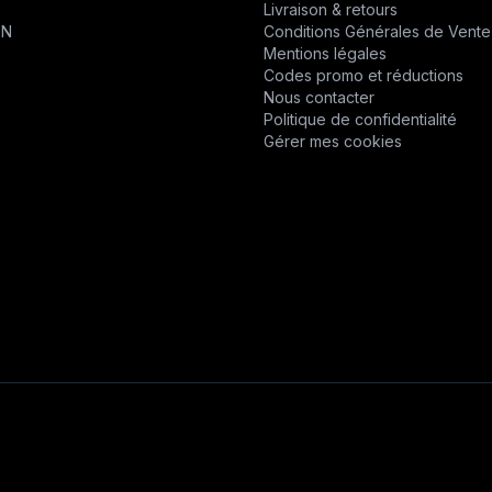
T
Livraison & retours
CHABAS
ON
Conditions Générales de Vente
Mentions légales
D.P.P.M.
Codes promo et réductions
Nous contacter
DESVOYS
Politique de confidentialité
Gérer mes cookies
DEUTZ
DIVERS
DYNAPAC
EPIROC
EPIROC
ERO
F1DISTRIBUTION
FELCO