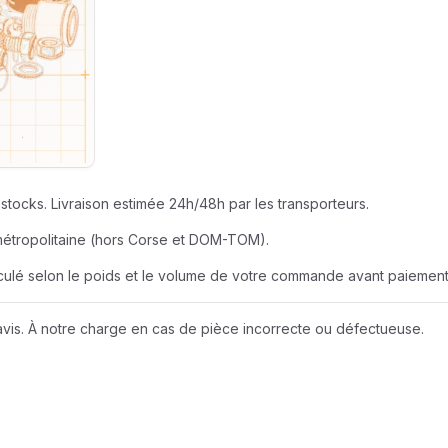
SEUR
AZUR ROULEME
BERNER
EUR
BOBCAT
JOHN DEERE
stocks. Livraison estimée 24h/48h par les transporteurs.
métropolitaine (hors Corse et DOM-TOM).
LIEBHERR
alculé selon le poids et le volume de votre commande avant paiement
NEW HOLLAND
vis. À notre charge en cas de pièce incorrecte ou défectueuse.
Wacker Neuson
A D I
AMAZONE